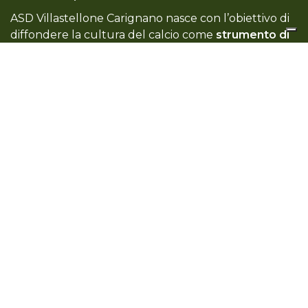
ASD Villastellone Carignano nasce con l’obiettivo di
diffondere la cultura del calcio come
strumento di
socializzazione, divertimento e formazione
personale
.
Col tempo siamo cresciuti, strutturati e oggi siamo
una realtà viva, dinamica e presente sul territorio.
ASD Villastellone Carignano
Campo Comunale
"Augusto Barbasso"
C.so Savona 58
10029 Villastellone (TO)
Italia
011 96 10 846
info@villastellonecalcio.com